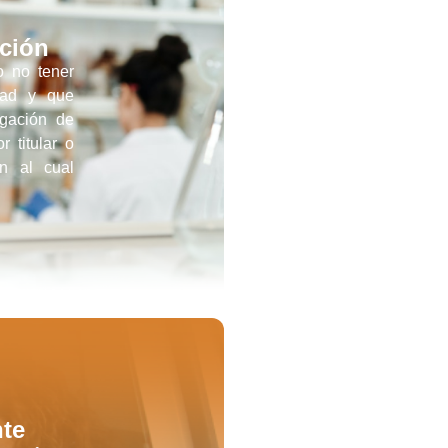
ación
o no tener
dad y que
igación de
r titular o
ón al cual
nte