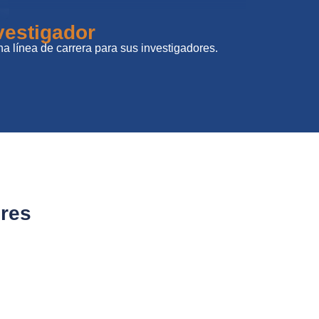
vestigador
na línea de carrera para sus investigadores.
ores