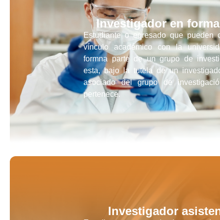
Investigador en form
Estudiante o egresado que pueden 
vínculo académico con la universi
formna parte de un grupo de invest
esta, bajo la tutela de un investigado
asociado del grupo de investigaci
pertenece.
Investigador asiste