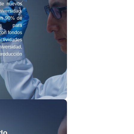
 de nuevos
iversidad.
 un 90% de
as para
 con fondos
ctividades
niversidad,
roducción
ado