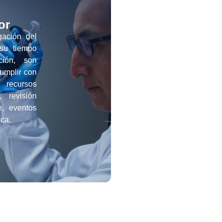
or
gación del
su tiempo
ción, son
umplir con
e recursos
 revisión
ón, eventos
ica.