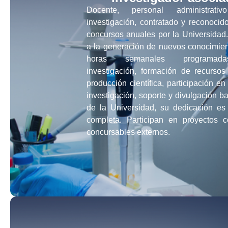
Docente, personal administrat
investigación, contratado y reconocid
concursos anuales por la Universidad
a la generación de nuevos conocimien
horas semanales programad
investigación, formación de recurso
producción científica, participación e
investigación, soporte y divulgación baj
de la Universidad, su dedicación es 
completa. Participan en proyectos 
concursables externos.