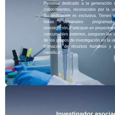
Personal dedicado a la generación
conocimientos, reconocidos por la un
Su dedicación es exclusiva. Tienen
horas semanales programad
investigación. Participan en proyectos
concursables externos, aseguran las a
de los grupos de investigación en la u
formación de recursos humanos y p
científica.
Investigador asoci