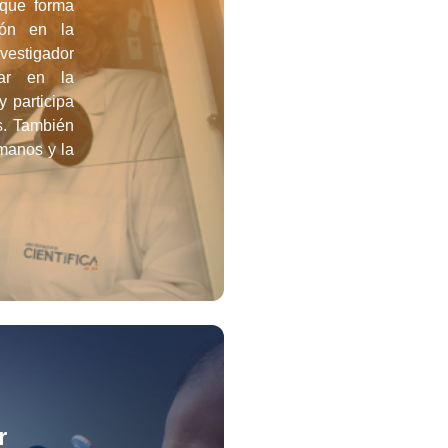
 que forma
ión en la
vestigador
ular en la
 participa
s. También
manos y la
r