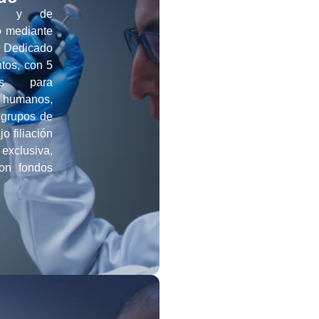
ivo y de
o mediante
. Dedicado
tos, con 5
as para
s humanos,
n grupos de
o filiación
exclusiva,
con fondos