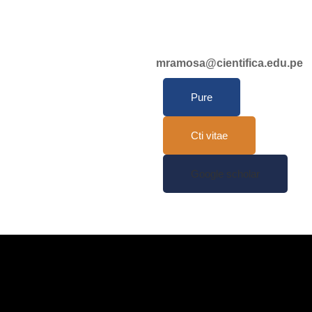
mramosa@cientifica.edu.pe
Pure
Cti vitae
Google scholar