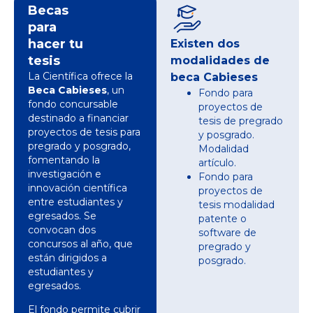
Becas
para
hacer tu
Existen dos
tesis
modalidades de
La Científica ofrece la
beca Cabieses
Beca Cabieses
, un
Fondo para
fondo concursable
proyectos de
destinado a financiar
tesis de pregrado
proyectos de tesis para
y posgrado.
pregrado y posgrado,
Modalidad
fomentando la
artículo.
investigación e
Fondo para
innovación científica
proyectos de
entre estudiantes y
tesis modalidad
egresados. Se
patente o
convocan dos
software de
concursos al año, que
pregrado y
están dirigidos a
posgrado.
estudiantes y
egresados.
El fondo permite cubrir