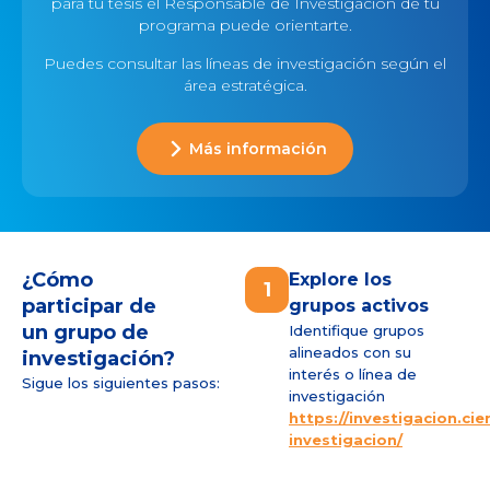
para tu tesis el Responsable de Investigación de tu
programa puede orientarte.
Puedes consultar las líneas de investigación según el
área estratégica.
Más información
¿Cómo
Explore los
1
participar de
grupos activos
un grupo de
Identifique grupos
alineados con su
investigación?
interés o línea de
Sigue los siguientes pasos:
investigación
https://investigacion.cie
investigacion/