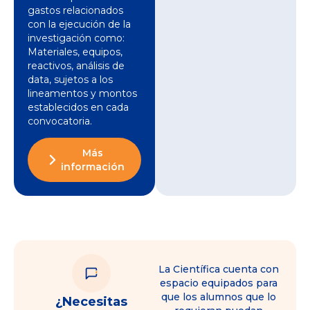
gastos relacionados
con la ejecución de la
investigación como:
Materiales, equipos,
reactivos, análisis de
data, sujetos a los
lineamentos y montos
establecidos en cada
convocatoria.
Más
información
La Científica cuenta con
espacio equipados para
que los alumnos que lo
¿Necesitas