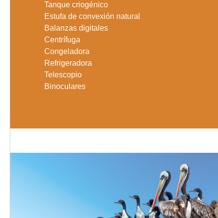
Tanque criogénico
Estufa de convexión natural
Balanzas digitales
Centrífuga
Congeladora
Refrigeradora
Telescopio
Binoculares