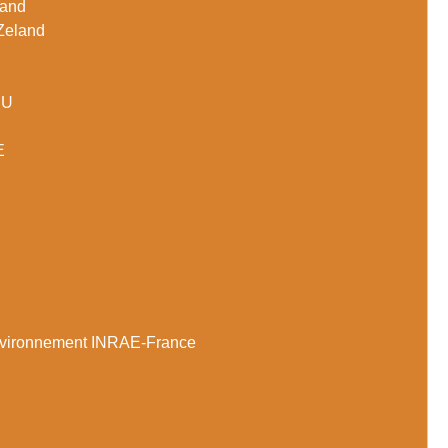
land
Zeland
RU
E
 lénvironnement INRAE-France