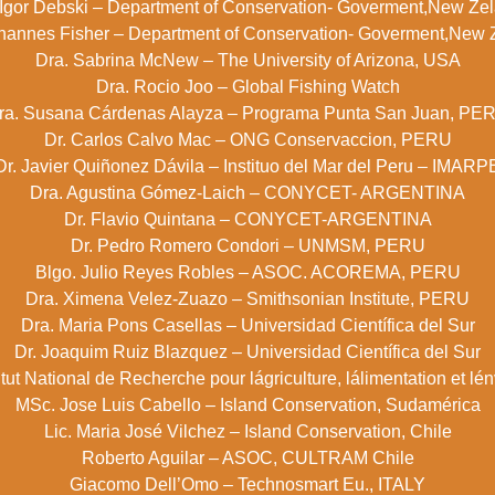
 Igor Debski – Department of Conservation- Goverment,New Ze
ohannes Fisher – Department of Conservation- Goverment,New 
Dra. Sabrina McNew – The University of Arizona, USA
Dra. Rocio Joo – Global Fishing Watch
ra. Susana Cárdenas Alayza – Programa Punta San Juan, PE
Dr. Carlos Calvo Mac – ONG Conservaccion, PERU
Dr. Javier Quiñonez Dávila – Instituo del Mar del Peru – IMARP
Dra. Agustina Gómez-Laich – CONYCET- ARGENTINA
Dr. Flavio Quintana – CONYCET-ARGENTINA
Dr. Pedro Romero Condori – UNMSM, PERU
Blgo. Julio Reyes Robles – ASOC. ACOREMA, PERU
Dra. Ximena Velez-Zuazo – Smithsonian Institute, PERU
Dra. Maria Pons Casellas – Universidad Científica del Sur
Dr. Joaquim Ruiz Blazquez – Universidad Científica del Sur
tut National de Recherche pour lágriculture, lálimentation et
MSc. Jose Luis Cabello – Island Conservation, Sudamérica
Lic. Maria José Vilchez – Island Conservation, Chile
Roberto Aguilar – ASOC, CULTRAM Chile
Giacomo Dell’Omo – Technosmart Eu., ITALY