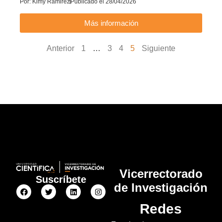
Por:
Kimy Ramirez
Publicado el
28/04/2026
Más información
Anterior
1
…
3
4
5
Siguiente
Vicerrectorado
Suscríbete
de Investigación
Redes