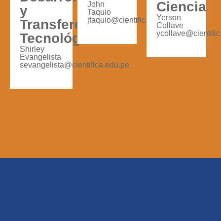
Ciencia
John
y
Taquio
Yerson
jtaquio@cientifica.edu.pe
Transferencia
Collave
ycollave@cientifi
Tecnológica
Shirley
Evangelista
sevangelista@cientifica.edu.pe​