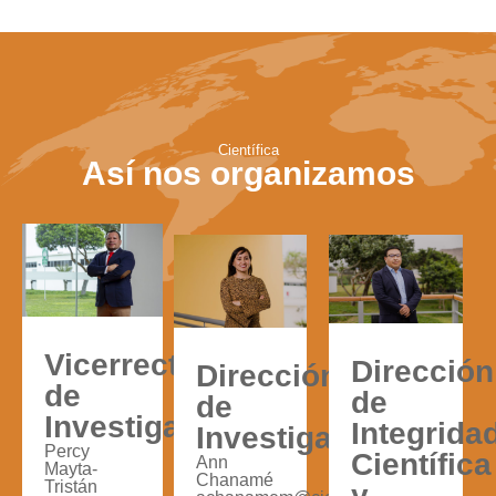
Científica
Así nos organizamos
Vicerrector
Dirección
Dirección
de
de
de
Investigación
Integrida
Investigación
Percy
Científica
Ann
Mayta-
Chanamé
Tristán
y