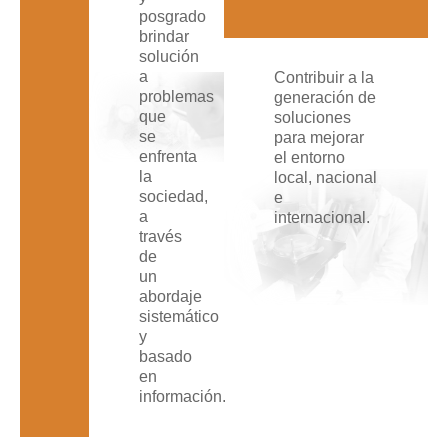
posgrado
brindar
solución
a
Contribuir a la
problemas
generación de
que
soluciones
se
para mejorar
enfrenta
el entorno
la
local, nacional
sociedad,
e
a
internacional.
través
de
un
abordaje
sistemático
y
basado
en
información.