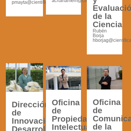
achanamem@cientifica.edu.pe
pmayta@cientifica.edu.pe
Evaluaci
de la
Ciencia
Rubén
Borja
hborjag@cientific
Oficina
Oficina
Dirección
de
de
de
Comunica
Propiedad
Innovación,
de la
Intelectual
Desarrollo