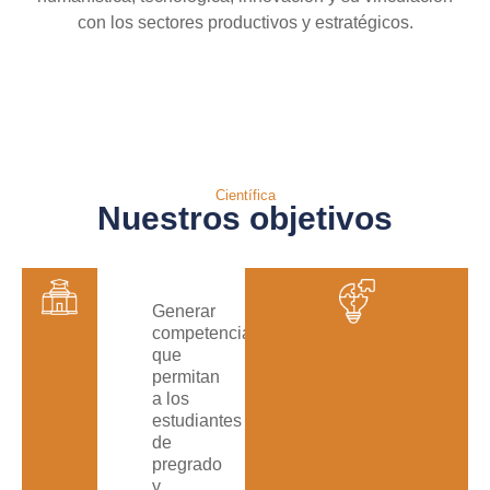
con los sectores productivos y estratégicos.
Científica
Nuestros objetivos
Generar
competencias
que
permitan
a los
estudiantes
de
pregrado
y