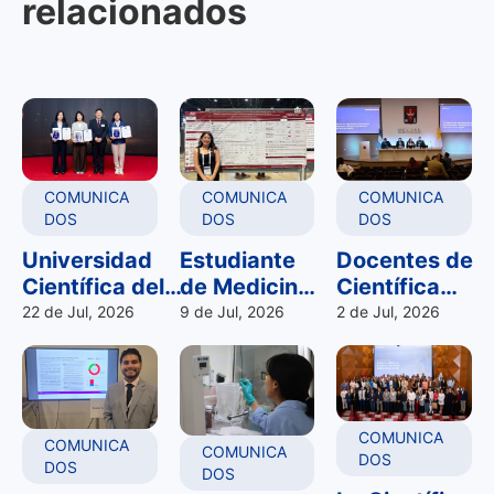
relacionados
COMUNICA
COMUNICA
COMUNICA
DOS
DOS
DOS
Universidad
Estudiante
Docentes de
Científica del
de Medicina
Científica
Sur obtiene 28
de la
representan
22 de Jul, 2026
9 de Jul, 2026
2 de Jul, 2026
reconocimientos
Científica
a la
en KIWIE 2026
participó en
universidad
y consolida su
congreso
en
liderazgo en
internacional
importante
COMUNICA
innovación
de la
encuentro
COMUNICA
COMUNICA
DOS
DOS
Endocrine
internacional
DOS