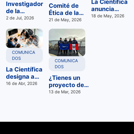
Society
sobre
La Científica
Investigador
Comité de
2026
Derecho
anuncia
de la
Ética de la
ganadores del
18 de May, 2026
Científica
2 de Jul, 2026
Científica se
21 de May, 2026
Fondo Semilla
destaca en
integra a la
2026 y
cumbre
Red Nacional
presenta a
mundial de
de Comités
nuevos
tecnologías
de Ética en
investigadore
COMUNICA
de la salud
Investigación
DOS
asociados
HTAi 2026
COMUNICA
– RENACEI
DOS
en Turquía
La Científica
designa a
¿Tienes un
su nuevo
16 de Abr, 2026
proyecto de
comité de
investigación
13 de Mar, 2026
ética 2026-
en la
2029
Antártida?
Conoce el
cronograma
para